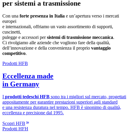
per sistemi a trasmissione
Con una
forte presenza in Italia
e un’apertura verso i mercati
europei
e internazionali, offriamo un vasto assortimento di supporti,
cuscinetti,
pulegge e accessori per
sistemi di trasmissione meccanica
.
Ci rivolgiamo alle aziende che vogliono fare della qualità,
dell’innovazione e della convenienza il proprio
vantaggio
competitivo
.
Prodotti HFB
Eccellenza made
in Germany
I
prodotti tedeschi HFB
sono tra i migliori sul mercato, progettati
appositamente per garantire prestazioni superiori agli standard
e una resistenza duratura nel tempo. HFB è sinonimo di qualità,
eccellenza e precisione dal 1995.
Scopri HFB
Prodotti HFH