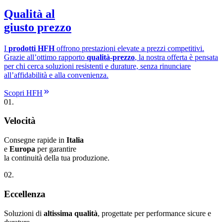
Qualità al
giusto prezzo
I
prodotti HFH
offrono prestazioni elevate a prezzi competitivi.
Grazie all’ottimo rapporto
qualità-prezzo
, la nostra offerta è pensata
per chi cerca soluzioni resistenti e durature, senza rinunciare
all’affidabilità e alla convenienza.
Scopri HFH
01.
Velocità
Consegne rapide in
Italia
e
Europa
per garantire
la continuità della tua produzione.
02.
Eccellenza
Soluzioni di
altissima qualità
, progettate per performance sicure e